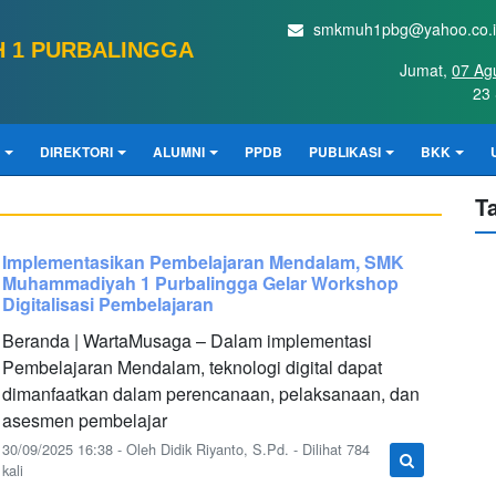
smkmuh1pbg@yahoo.co.
 1 PURBALINGGA
Jumat,
07 Ag
23 
DIREKTORI
ALUMNI
PPDB
PUBLIKASI
BKK
T
Implementasikan Pembelajaran Mendalam, SMK
Muhammadiyah 1 Purbalingga Gelar Workshop
Digitalisasi Pembelajaran
Beranda | WartaMusaga – Dalam implementasi
Pembelajaran Mendalam, teknologi digital dapat
dimanfaatkan dalam perencanaan, pelaksanaan, dan
asesmen pembelajar
30/09/2025 16:38 - Oleh Didik Riyanto, S.Pd. - Dilihat 784
kali