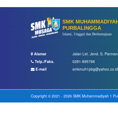
SMK MUHAMMADIYAH
PURBALINGGA
Islami, Unggul dan Berkemajuan
Alamat
Jalan Let. Jend. S. Parman
Telp./Faks.
0281-895768
E-mail
smkmuh1pbg@yahoo.co.i
Copyright © 2021 - 2026
SMK Muhammadiyah 1 Pur