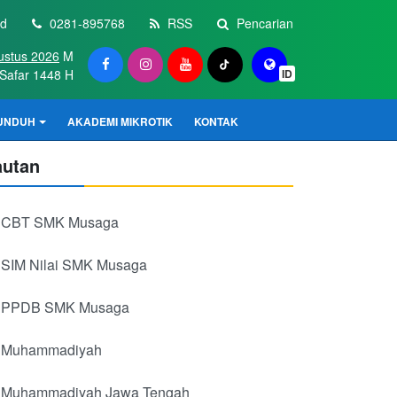
id
0281-895768
RSS
Pencarian
ustus 2026
M
Safar 1448 H
ID
UNDUH
AKADEMI MIKROTIK
KONTAK
autan
CBT SMK Musaga
SIM Nilai SMK Musaga
PPDB SMK Musaga
Muhammadiyah
Muhammadiyah Jawa Tengah