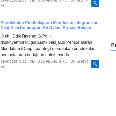
08/08/2025 20:35 - Oleh Didik Riyanto, S.Pd. - Dilihat 2167
kali
Pendekatan Pembelajaran Mendalam Integrasikan
Nilai-Nilai Kehidupan Ke Dalam Proses Belajar
Oleh : Ddik Riyanto, S.Pd. -
didikriyanto81@guru.smk.belajar.id
Pembelajaran
P
Mendalam (Deep Learning) merupakan pendekatan
pembelajaran bertujuan untuk mendo
04/08/2025 13:20 - Oleh Didik Riyanto, S.Pd. - Dilihat 9516
kali