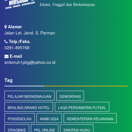
Islami, Unggul dan Berkemajuan
Alamat
Jalan Let. Jend. S. Parman
Telp./Faks.
0281-895768
E-mail
smkmuh1pbg@yahoo.co.id
Tag
PELAJAR BERKEMAJUAN
DEMOKRASI
BRALING GRAND HOTEL
LAGA PERSABATAN FUTSAL
POSSEKOLAH
ANBK 2024
KEMENTERIAN KEUANGAN
DRAGBIKE
PKL ONLINE
SANITASI HIJAU