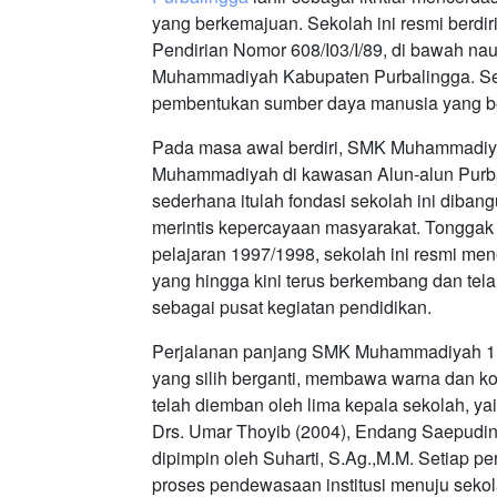
yang berkemajuan. Sekolah ini resmi berdi
Pendirian Nomor 608/I03/I/89, di bawah n
Muhammadiyah Kabupaten Purbalingga. Seja
pembentukan sumber daya manusia yang ber
Pada masa awal berdiri, SMK Muhammadiy
Muhammadiyah di kawasan Alun-alun Purbal
sederhana itulah fondasi sekolah ini diba
merintis kepercayaan masyarakat. Tonggak 
pelajaran 1997/1998, sekolah ini resmi men
yang hingga kini terus berkembang dan tel
sebagai pusat kegiatan pendidikan.
Perjalanan panjang SMK Muhammadiyah 1 P
yang silih berganti, membawa warna dan k
telah diemban oleh lima kepala sekolah, y
Drs. Umar Thoyib (2004), Endang Saepudin,
dipimpin oleh Suharti, S.Ag.,M.M. Setiap p
proses pendewasaan institusi menuju sek