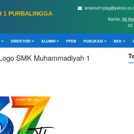
smkmuh1pbg@yahoo.co.
 1 PURBALINGGA
Kamis,
06 Ag
22 
DIREKTORI
ALUMNI
PPDB
PUBLIKASI
BKK
T
is Logo SMK Muhammadiyah 1