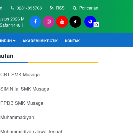
id
0281-895768
RSS
Pencarian
ustus 2026
M
Safar 1448 H
ID
UNDUH
AKADEMI MIKROTIK
KONTAK
autan
CBT SMK Musaga
SIM Nilai SMK Musaga
PPDB SMK Musaga
Muhammadiyah
Muhammadiyah Jawa Tengah