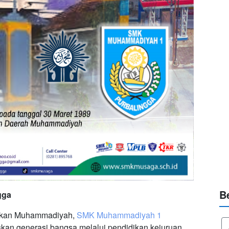
B
gga
dikan Muhammadiyah,
SMK Muhammadiyah 1
skan generasi bangsa melalui pendidikan kejuruan