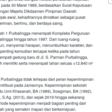
ri pada 30 Maret 1989, berdasarkan Surat Keputusan
aungan Majelis Dikdasmen Pimpinan Daerah
k awal, kehadirannya diniatkan sebagai pusat
iman, berilmu, dan berdaya saing.
ah 1 Purbalingga menempati Kompleks Perguruan
ingga hingga tahun 1997. Dari ruang-ruang
ngun, menyemai harapan, menumbuhkan karakter, dan
penting kemudian tercapai ketika pada tahun
empati gedung baru di Jl. S. Parman Purbalingga,
ah memiliki serta menempati lahan seluas ±12.840 m²
urbalingga tidak terlepas dari peran kepemimpinan
ontribusi pada zamannya. Kepemimpinan sekolah
aitu Umi Khasanah, BA (1989), Soegiman, BA (1992),
 S.Ag. (2013), dan sejak 2019 hingga sekarang
eriode kepemimpinan menjadi bagian penting dari
olah yang semakin mapan dan berkemajuan.