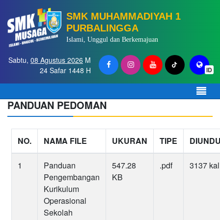
SMK MUHAMMADIYAH 1
PURBALINGGA
Islami, Unggul dan Berkemajuan
Sabtu,
08 Agustus 2026
M
24 Safar 1448 H
ID
PANDUAN PEDOMAN
NO.
NAMA FILE
UKURAN
TIPE
DIUND
1
Panduan
547.28
.pdf
3137 kal
Pengembangan
KB
Kurikulum
Operasional
Sekolah