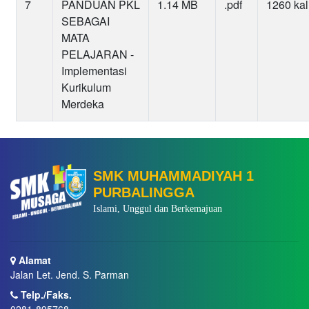
7
PANDUAN PKL
1.14 MB
.pdf
1260 kal
SEBAGAI
MATA
PELAJARAN -
Implementasi
Kurikulum
Merdeka
SMK MUHAMMADIYAH 1
PURBALINGGA
Islami, Unggul dan Berkemajuan
Alamat
Jalan Let. Jend. S. Parman
Telp./Faks.