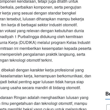
mponen kendaraan, tetapi juga dilatih untuk
berkala, perbaikan komponen, serta pengujian
kerja yang sesuai dengan standar bengkel
ran tersebut, lulusan diharapkan mampu bekerja
m kerja di berbagai sektor industri otomotif.
kan vokasi yang relevan dengan kebutuhan dunia
diyah 1 Purbalingga didukung oleh kemitraan
unia Kerja (DUDIKA) melalui program Kelas Industri
Kemitraan ini memberikan kesempatan kepada peserta
, memperoleh pengalaman praktik langsung, serta
 teknologi otomotif terkini.
a dibekali dengan karakter kerja profesional yang
ian, keselamatan kerja, kemampuan berkomunikasi, dan
njadi bekal penting agar lulusan tidak hanya siap
uang usaha secara mandiri di bidang otomotif.
B
ndaraan Ringan adalah menghasilkan lulusan yang
n ilmu pengetahuan dan teknologi otomotif, mampu
serta memiliki bekal yang cukup untuk melanjutkan