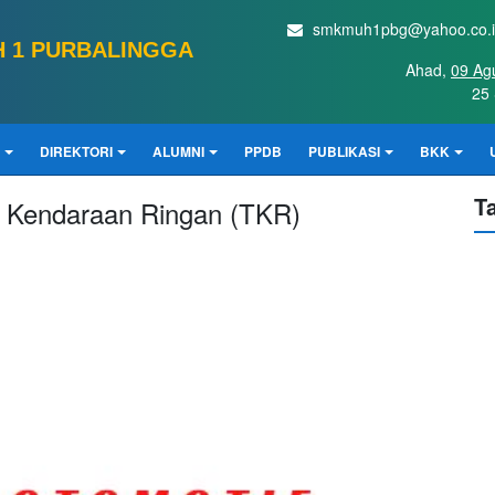
smkmuh1pbg@yahoo.co.
 1 PURBALINGGA
Ahad,
09 Ag
25 
DIREKTORI
ALUMNI
PPDB
PUBLIKASI
BKK
T
Kendaraan Ringan (TKR)