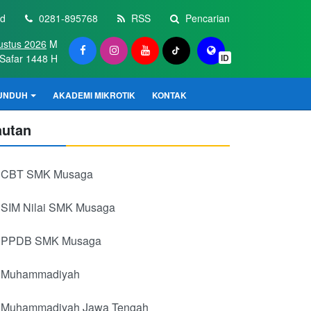
id
0281-895768
RSS
Pencarian
ustus 2026
M
Safar 1448 H
ID
UNDUH
AKADEMI MIKROTIK
KONTAK
autan
CBT SMK Musaga
SIM Nilai SMK Musaga
PPDB SMK Musaga
Muhammadiyah
Muhammadiyah Jawa Tengah