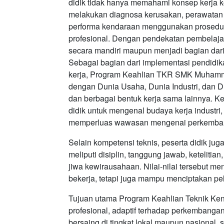
didik tidak hanya memahami konsep kerja ko
melakukan diagnosa kerusakan, perawatan 
performa kendaraan menggunakan prosedur 
profesional. Dengan pendekatan pembelaja
secara mandiri maupun menjadi bagian dari ti
Sebagai bagian dari implementasi pendidi
kerja, Program Keahlian TKR SMK Muhamma
dengan Dunia Usaha, Dunia Industri, dan D
dan berbagai bentuk kerja sama lainnya. 
didik untuk mengenal budaya kerja industri
memperluas wawasan mengenai perkembangan
Selain kompetensi teknis, peserta didik jug
meliputi disiplin, tanggung jawab, ketelit
jiwa kewirausahaan. Nilai-nilai tersebut me
bekerja, tetapi juga mampu menciptakan pel
Tujuan utama Program Keahlian Teknik Ke
profesional, adaptif terhadap perkembanga
bersaing di tingkat lokal maupun nasional, 