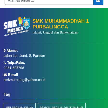
SMK MUHAMMADIYAH 1
PURBALINGGA
Islami, Unggul dan Berkemajuan
Alamat
Jalan Let. Jend. S. Parman
Telp./Faks.
0281-895768
E-mail
smkmuh1pbg@yahoo.co.id
Tag
PELEPASAN SISWA
PENYELARASAN VISI DAN MISI