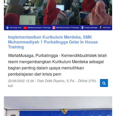
Implementasikan Kurikulum Merdeka, SMK
Muhammadiyah 1 Purbalingga Gelar In House
Training
WartaMusaga, Purbalingga - Kemendikbudristek telah
resmi mengembangkan Kurikulum Merdeka sebagai
bagian penting dalam upaya memulihkan
pembelajaran dari krisis pem
22/06/2022 12:26 - Oleh Didik Riyanto, S.Pd. - Dilihat 2753
kali