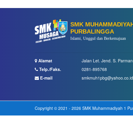
SMK MUHAMMADIYAH
PURBALINGGA
Islami, Unggul dan Berkemajuan
Alamat
Jalan Let. Jend. S. Parman
Telp./Faks.
0281-895768
E-mail
smkmuh1pbg@yahoo.co.i
Copyright © 2021 - 2026
SMK Muhammadiyah 1 Pur