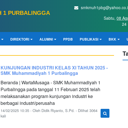
smkmuh1pbg@yahoo.co.
 1 PURBALINGGA
Sabtu,
08 Ag
24 
DIREKTORI
ALUMNI
PPDB
PUBLIKASI
BKK
T
KUNJUNGAN INDUSTRI KELAS XI TAHUN 2025 -
SMK Muhammadiyah 1 Purbalingga
Beranda | WartaMusaga - SMK Muhammadiyah 1
Purbalingga pada tanggal 11 Februari 2025 telah
melaksanakan program kunjungan industri ke
berbagai industri/perusaha
14/02/2025 10:35 - Oleh Didik Riyanto, S.Pd. - Dilihat 3064
kali