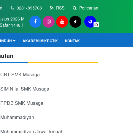
id
0281-895768
RSS
Pencarian
ustus 2026
M
Safar 1448 H
ID
UNDUH
AKADEMI MIKROTIK
KONTAK
autan
CBT SMK Musaga
SIM Nilai SMK Musaga
PPDB SMK Musaga
Muhammadiyah
Muhammadiyah Jawa Tengah