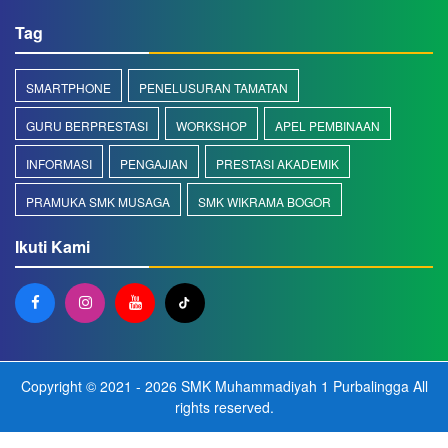
Tag
SMARTPHONE
PENELUSURAN TAMATAN
GURU BERPRESTASI
WORKSHOP
APEL PEMBINAAN
INFORMASI
PENGAJIAN
PRESTASI AKADEMIK
PRAMUKA SMK MUSAGA
SMK WIKRAMA BOGOR
Ikuti Kami
Copyright © 2021 - 2026
SMK Muhammadiyah 1 Purbalingga
All
rights reserved.