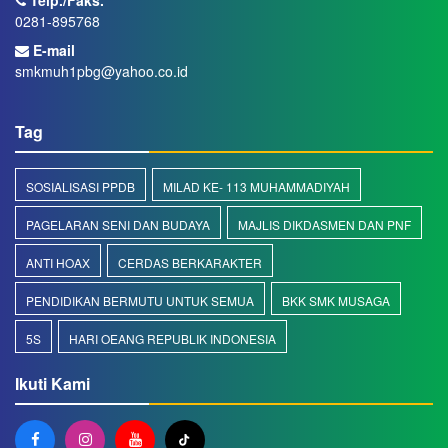
0281-895768
E-mail
smkmuh1pbg@yahoo.co.id
Tag
SOSIALISASI PPDB
MILAD KE- 113 MUHAMMADIYAH
PAGELARAN SENI DAN BUDAYA
MAJLIS DIKDASMEN DAN PNF
ANTI HOAX
CERDAS BERKARAKTER
PENDIDIKAN BERMUTU UNTUK SEMUA
BKK SMK MUSAGA
5S
HARI OEANG REPUBLIK INDONESIA
Ikuti Kami