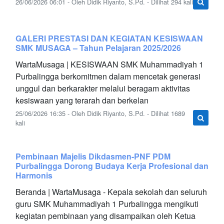
26/06/2026 06:01 - Oleh Didik Riyanto, S.Pd. - Dilihat 294 kali
GALERI PRESTASI DAN KEGIATAN KESISWAAN
SMK MUSAGA – Tahun Pelajaran 2025/2026
WartaMusaga | KESISWAAN SMK Muhammadiyah 1
Purbalingga berkomitmen dalam mencetak generasi
unggul dan berkarakter melalui beragam aktivitas
kesiswaan yang terarah dan berkelan
25/06/2026 16:35 - Oleh Didik Riyanto, S.Pd. - Dilihat 1689
kali
Pembinaan Majelis Dikdasmen-PNF PDM
Purbalingga Dorong Budaya Kerja Profesional dan
Harmonis
Beranda | WartaMusaga - Kepala sekolah dan seluruh
guru SMK Muhammadiyah 1 Purbalingga mengikuti
kegiatan pembinaan yang disampaikan oleh Ketua