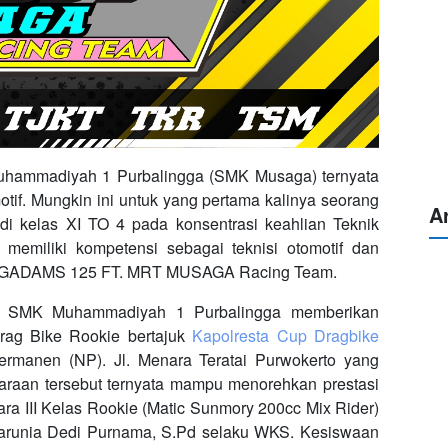
ammadiyah 1 Purbalingga (SMK Musaga) ternyata
otif. Mungkin ini untuk yang pertama kalinya seorang
A
 di kelas XI TO 4 pada konsentrasi keahlian Teknik
miliki kompetensi sebagai teknisi otomotif dan
 NGADAMS 125 FT. MRT MUSAGA Racing Team.
t SMK Muhammadiyah 1 Purbalingga memberikan
rag Bike Rookie bertajuk
Kapolresta Cup Dragbike
ermanen (NP). Jl. Menara Teratai Purwokerto yang
ejuaraan tersebut ternyata mampu menorehkan prestasi
ara III Kelas Rookie (Matic Sunmory 200cc Mix Rider)
 Karunia Dedi Purnama, S.Pd selaku WKS. Kesiswaan