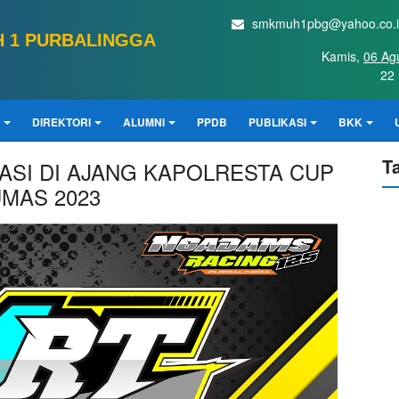
smkmuh1pbg@yahoo.co.
 1 PURBALINGGA
Kamis,
06 Ag
22 
DIREKTORI
ALUMNI
PPDB
PUBLIKASI
BKK
T
ASI DI AJANG KAPOLRESTA CUP
MAS 2023