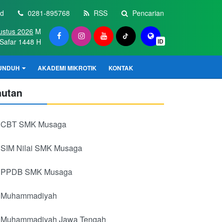
id
0281-895768
RSS
Pencarian
ustus 2026
M
Safar 1448 H
ID
UNDUH
AKADEMI MIKROTIK
KONTAK
autan
CBT SMK Musaga
SIM Nilai SMK Musaga
PPDB SMK Musaga
Muhammadiyah
Muhammadiyah Jawa Tengah